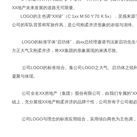
XX地产未来发展的道路无可限量。
LOGO的主色调“XX绿”（C:1xx M:50 Y:70 K:5x），
公司的军队背景和军旅作风，是公司刚柔并济形象的浓缩与演绎。
LOGO的标准字体“启功体”，由xx总经理邀请书法家启功先
方正大气又刚柔并济，将XX集团的形象展现的淋漓尽致。
公司LOGO的标准组合。集公司LOGO之大气、启功体之锐利
凝聚与体现。
公司全名XX房地产（集团）股份有限公司，由我们专属的“XX
础上，充分展现XX地产刚柔并济的品牌个性，公司所有子公司都
公司LOGO与理念的标准应用组合，采用绿白两色为主色调，