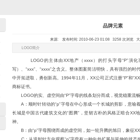
品牌元素
来源: 发布时间: 2010-06-23 01:08 3258 次浏览 
LOGO简介
LOGO的主体由XX地产（xxxx）的打头字母“P”演化而
写）、“xxx”、“xxxx”之含义。整体图案简洁明快，具有强烈的
中开拓进取，勇创新高。1994年11月，XX公司正式注册“P”和“
商标证书。
LOGO的实、虚空间由“P”字母的线条划分而成，视觉稳重流
A：顺时针转动的“p”字母在中心形成一个长城的剪影，意喻着
长城是中国古代建筑文化的“图腾”，坚韧古朴的风格正暗合XX
神。
B：由“p”字母围绕而成的虚空间，如一轮升腾的旭日，象征X
C：从逆时针方向观察“p”字母有一种向外扩展与延伸的状态