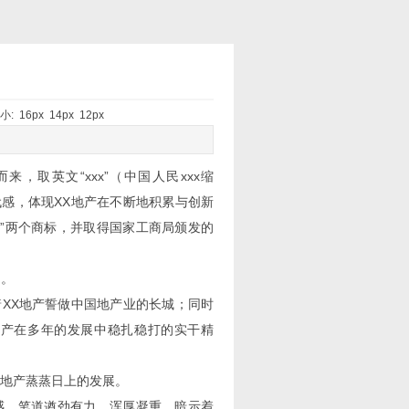
大小:
16px
14px
12px
来，取英文“xxx”（中国人民xxx缩
时代感，体现XX地产在不断地积累与创新
XX”两个商标，并取得国家工商局颁发的
畅。
XX地产誓做中国地产业的长城；同时
地产在多年的发展中稳扎稳打的实干精
X地产蒸蒸日上的发展。
感，笔道遒劲有力，浑厚凝重，暗示着