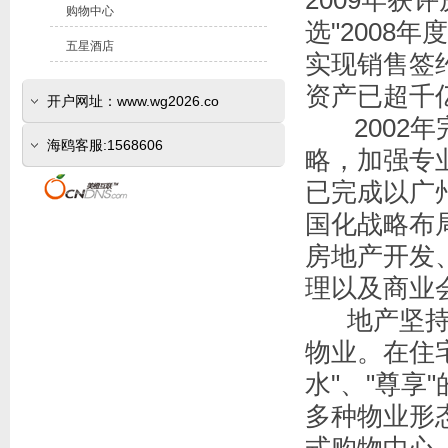
2009年
购物中心
选"2008
五星酒店
实现销售签约
资产已超千
开户网址：www.wg2026.co
2002年
(www.sr800.com)
海鸥客服:1568606
略，加强专
已完成以广
国化战略布
房地产开发
理以及商业
地产坚持以
物业。在住宅
水"、"尊
多种物业形