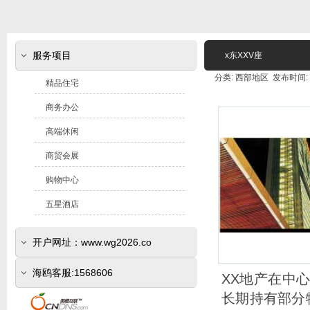
服务项目
x东XXV座
分类: 西部地区 发布时间: 20
精品住宅
商务办公
高端休闲
商贸会展
购物中心
五星酒店
开户网址：www.wg2026.co
(www.sr800.com)
海鸥客服:1568606
XX地产在中
长期持有部分